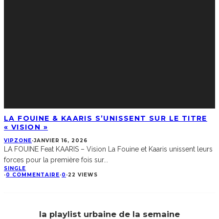
LA FOUINE & KAARIS S’UNISSENT SUR LE TITRE
« VISION »
VIPZONE
·
JANVIER 16, 2026
LA FOUINE Feat KAARIS – Vision La Fouine et Kaaris unissent leurs
forces pour la première fois sur
...
SINGLE
·
0 COMMENTAIRE
·
0
·
22 VIEWS
la playlist urbaine de la semaine