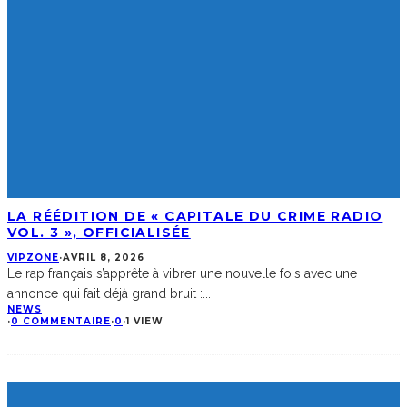
LA RÉÉDITION DE « CAPITALE DU CRIME RADIO
VOL. 3 », OFFICIALISÉE
VIPZONE
·
AVRIL 8, 2026
Le rap français s’apprête à vibrer une nouvelle fois avec une
annonce qui fait déjà grand bruit :
...
NEWS
·
0 COMMENTAIRE
·
0
·
1 VIEW