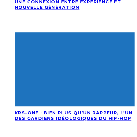
UNE CONNEXION ENTRE EXPÉRIENCE ET
NOUVELLE GÉNÉRATION
KRS-ONE : BIEN PLUS QU’UN RAPPEUR, L’UN
DES GARDIENS IDÉOLOGIQUES DU HIP-HOP