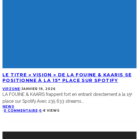
LE TITRE « VISION » DE LA FOUINE & KAARIS SE
POSITIONNE À LA 15ᵉ PLACE SUR SPOTIFY
VIPZONE
·
JANVIER 19, 2026
LA FOUINE & KAARIS frappent fort en entrant directement à la 15ᵉ
place sur Spotify.Avec 235 633 streams
...
NEWS
·
0 COMMENTAIRE
·
0
·
8 VIEWS