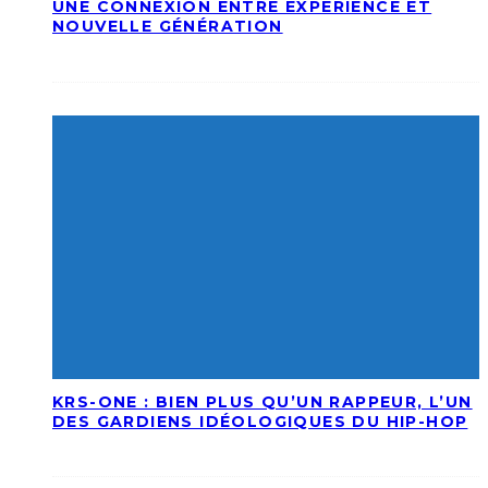
UNE CONNEXION ENTRE EXPÉRIENCE ET
NOUVELLE GÉNÉRATION
KRS-ONE : BIEN PLUS QU’UN RAPPEUR, L’UN
DES GARDIENS IDÉOLOGIQUES DU HIP-HOP