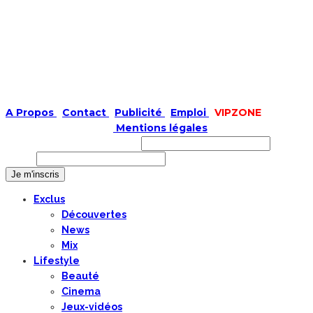
A Propos
|
Contact
|
Publicité
|
Emploi
|
VIPZONE
COPYRIGHT © 2019 |
Mentions légales
Prénom ou nom complet
Email
Exclus
Découvertes
News
Mix
Lifestyle
Beauté
Cinema
Jeux-vidéos