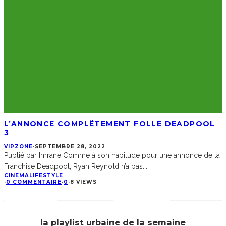
L’ANNONCE COMPLÊTEMENT FOLLE DEADPOOL
3
VIPZONE
·
SEPTEMBRE 28, 2022
Publié par Imrane Comme à son habitude pour une annonce de la
Franchise Deadpool, Ryan Reynold n’a pas
...
CINEMA
LIFESTYLE
·
0 COMMENTAIRE
·
0
·
8 VIEWS
la playlist urbaine de la semaine