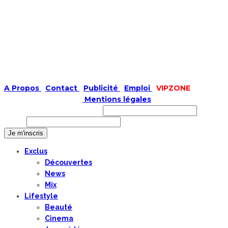
A Propos
|
Contact
|
Publicité
|
Emploi
|
VIPZONE
COPYRIGHT © 2019 |
Mentions légales
Prénom ou nom complet
Email
Exclus
Découvertes
News
Mix
Lifestyle
Beauté
Cinema