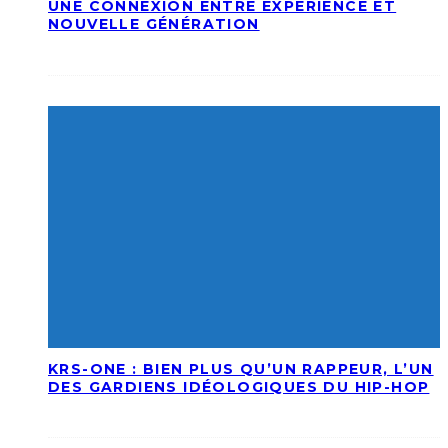
UNE CONNEXION ENTRE EXPÉRIENCE ET
NOUVELLE GÉNÉRATION
KRS-ONE : BIEN PLUS QU’UN RAPPEUR, L’UN
DES GARDIENS IDÉOLOGIQUES DU HIP-HOP