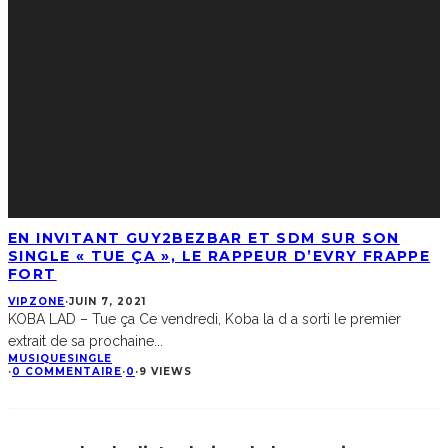
EN INVITANT GUY2BEZBAR ET SDM SUR SON
SINGLE « TUE ÇA », LE RAPPEUR D’EVRY FRAPPE
FORT
VIPZONE
·
JUIN 7, 2021
KOBA LAD – Tue ça Ce vendredi, Koba la d a sorti le premier
extrait de sa prochaine
...
MUSIQUE
SINGLE
·
0 COMMENTAIRE
·
0
·
9 VIEWS