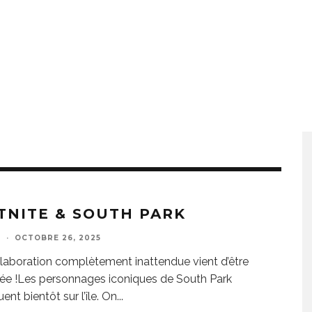
TNITE & SOUTH PARK
E
·
OCTOBRE 26, 2025
laboration complètement inattendue vient d’être
e !Les personnages iconiques de South Park
nt bientôt sur l’île. On
...