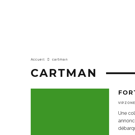
Accueil
cartman
CARTMAN
FOR
VIPZON
Une col
annoncé
débarque