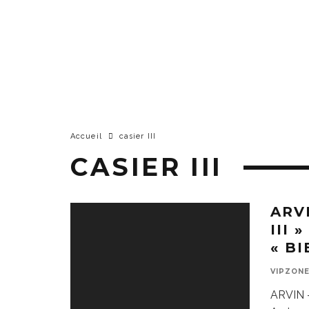
Accueil
casier III
CASIER III
ARV
III 
« B
VIPZON
ARVIN –