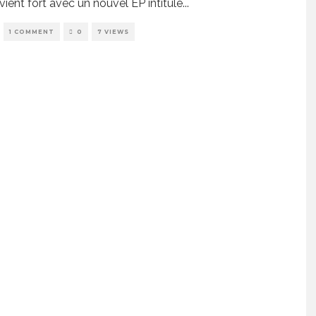
vient fort avec un nouvel EP intitulé
...
1 COMMENT
0
7 VIEWS