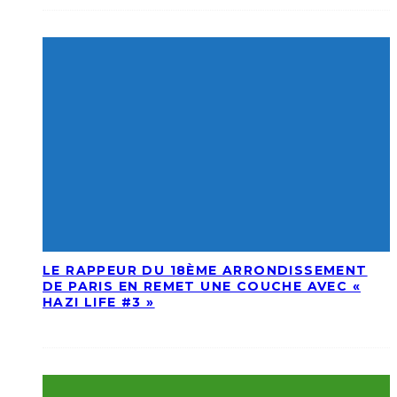
LE RAPPEUR DU 18ÈME ARRONDISSEMENT
DE PARIS EN REMET UNE COUCHE AVEC «
HAZI LIFE #3 »