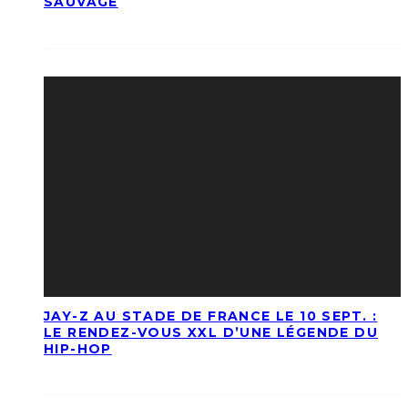
SAUVAGE
JAY-Z AU STADE DE FRANCE LE 10 SEPT. :
LE RENDEZ-VOUS XXL D’UNE LÉGENDE DU
HIP-HOP