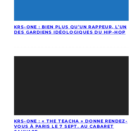
KRS-ONE : BIEN PLUS QU’UN RAPPEUR, L’UN
DES GARDIENS IDÉOLOGIQUES DU HIP-HOP
KRS-ONE : « THE TEACHA » DONNE RENDEZ-
VOUS À PARIS LE 7 SEPT. AU CABARET