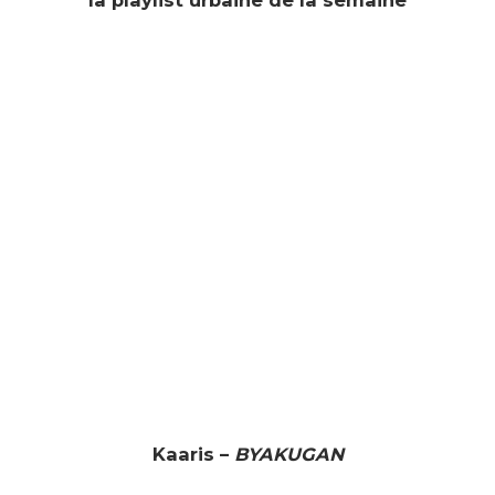
la playlist urbaine de la semaine
Kaaris –
BYAKUGAN