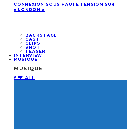
CONNEXION SOUS HAUTE TENSION SUR
« LONDON »
BACKSTAGE
CAST
CLIPS
SHOT
TEASER
INTERVIEW
MUSIQUE
MUSIQUE
SEE ALL