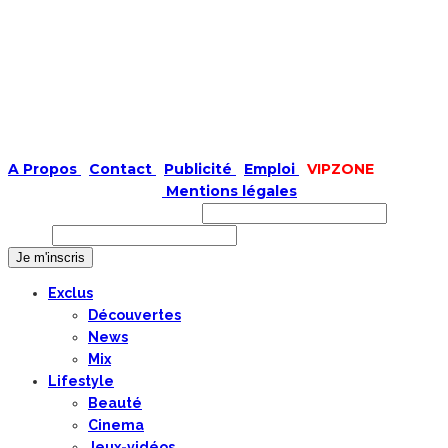
A Propos
|
Contact
|
Publicité
|
Emploi
|
VIPZONE
COPYRIGHT © 2019 |
Mentions légales
Prénom ou nom complet
Email
Exclus
Découvertes
News
Mix
Lifestyle
Beauté
Cinema
Jeux-vidéos