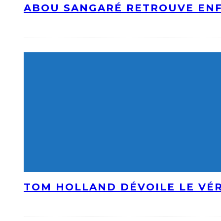
ABOU SANGARÉ RETROUVE ENF
TOM HOLLAND DÉVOILE LE VÉR