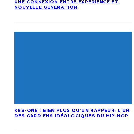
UNE CONNEXION ENTRE EXPÉRIENCE ET
NOUVELLE GÉNÉRATION
KRS-ONE : BIEN PLUS QU’UN RAPPEUR, L’UN
DES GARDIENS IDÉOLOGIQUES DU HIP-HOP