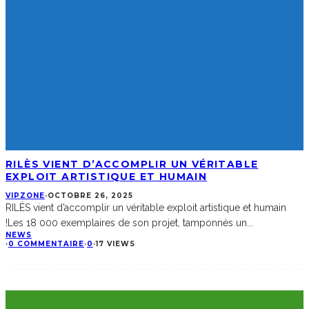
RILÈS VIENT D’ACCOMPLIR UN VÉRITABLE
EXPLOIT ARTISTIQUE ET HUMAIN
VIPZONE
·
OCTOBRE 26, 2025
RILÈS vient d’accomplir un véritable exploit artistique et humain
!Les 18 000 exemplaires de son projet, tamponnés un
...
NEWS
·
0 COMMENTAIRE
·
0
·
17 VIEWS