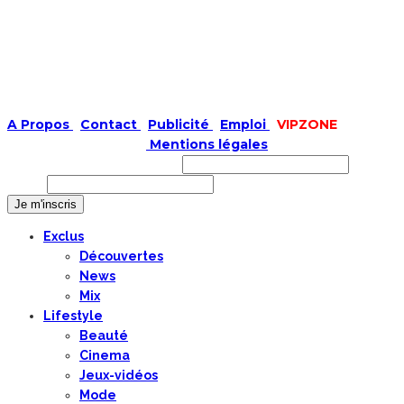
A Propos
|
Contact
|
Publicité
|
Emploi
|
VIPZONE
COPYRIGHT © 2019 |
Mentions légales
Prénom ou nom complet
Email
Exclus
Découvertes
News
Mix
Lifestyle
Beauté
Cinema
Jeux-vidéos
Mode