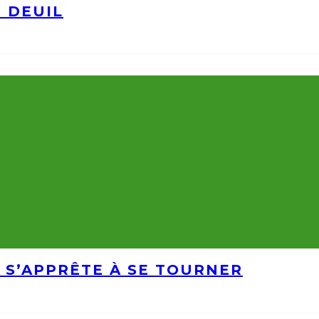
N DEUIL
 S’APPRÊTE À SE TOURNER