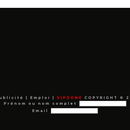
ublicité
|
Emploi
|
VIPZONE
COPYRIGHT © 2
Prénom ou nom complet
Email