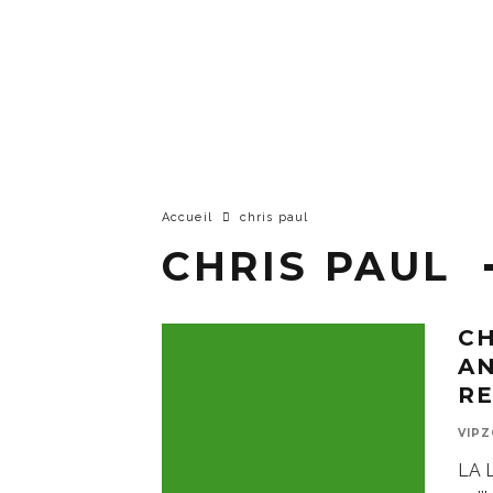
Accueil
chris paul
CHRIS PAUL
CH
A
RE
VIP
LA 