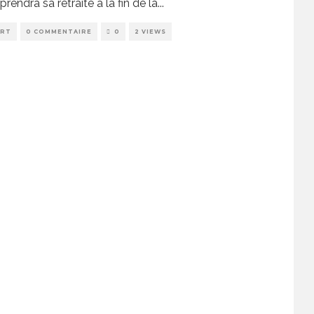
l prendra sa retraite à la fin de la
...
ORT
0 COMMENTAIRE
0
2 VIEWS