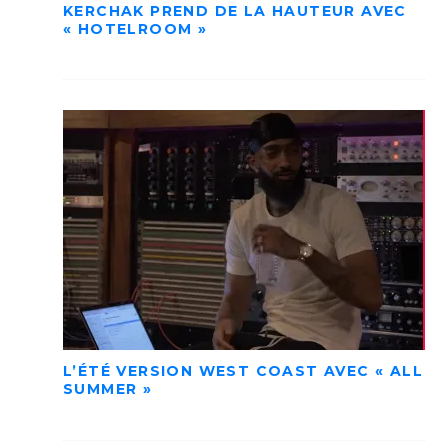
KERCHAK PREND DE LA HAUTEUR AVEC
« HOTELROOM »
L’ÉTÉ VERSION WEST COAST AVEC « ALL
SUMMER »