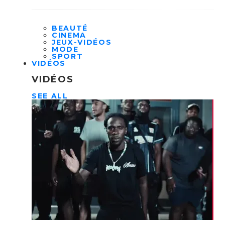
BEAUTÉ
CINEMA
JEUX-VIDÉOS
MODE
SPORT
VIDÉOS
VIDÉOS
SEE ALL