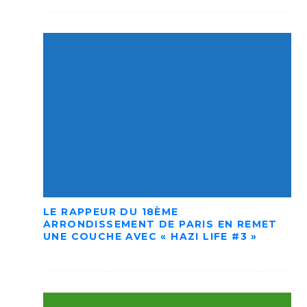
LE RAPPEUR DU 18ÈME
ARRONDISSEMENT DE PARIS EN REMET
UNE COUCHE AVEC « HAZI LIFE #3 »