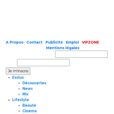
A Propos
|
Contact
|
Publicité
|
Emploi
|
VIPZONE
COPYRIGHT © 2019 |
Mentions légales
Prénom ou nom complet
Email
Exclus
Découvertes
News
Mix
Lifestyle
Beauté
Cinema