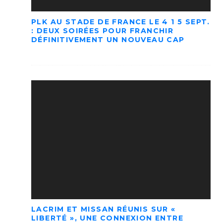
PLK AU STADE DE FRANCE LE 4 1 5 SEPT.
: DEUX SOIRÉES POUR FRANCHIR
DÉFINITIVEMENT UN NOUVEAU CAP
LACRIM ET MISSAN RÉUNIS SUR «
LIBERTÉ », UNE CONNEXION ENTRE