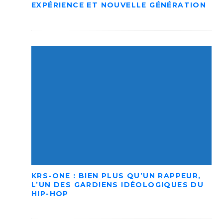
EXPÉRIENCE ET NOUVELLE GÉNÉRATION
KRS-ONE : BIEN PLUS QU’UN RAPPEUR,
L’UN DES GARDIENS IDÉOLOGIQUES DU
HIP-HOP