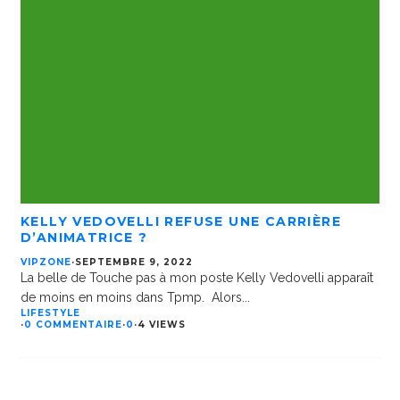
KELLY VEDOVELLI REFUSE UNE CARRIÈRE
D’ANIMATRICE ?
VIPZONE
·
SEPTEMBRE 9, 2022
La belle de Touche pas à mon poste Kelly Vedovelli apparaît
de moins en moins dans Tpmp. Alors
...
LIFESTYLE
·
0 COMMENTAIRE
·
0
·
4 VIEWS