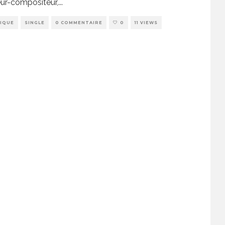
ur-compositeur,
...
IQUE
SINGLE
0 COMMENTAIRE
0
11 VIEWS