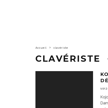
Accueil
clavériste
CLAVÉRISTE
KO
DÉ
VIP
Kojo
Damp