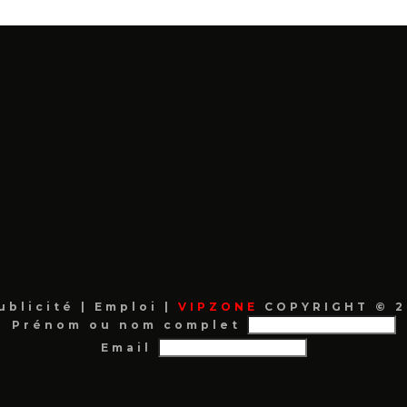
ublicité
|
Emploi
|
VIPZONE
COPYRIGHT © 2
Prénom ou nom complet
Email