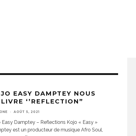
JO EASY DAMPTEY NOUS
LIVRE ‘’REFLECTION”
ZONE
·
AOÛT 5, 2021
 Easy Damptey – Reflections Kojo « Easy »
tey est un producteur de musique Afro Soul,