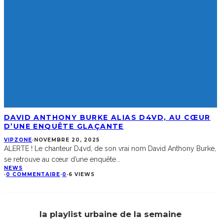
DAVID ANTHONY BURKE ALIAS D4VD, AU CŒUR
D’UNE ENQUÊTE GLAÇANTE
VIPZONE
·
NOVEMBRE 20, 2025
ALERTE ! Le chanteur D4vd, de son vrai nom David Anthony Burke,
se retrouve au cœur d’une enquête
...
NEWS
·
0 COMMENTAIRE
·
0
·
6 VIEWS
la playlist urbaine de la semaine