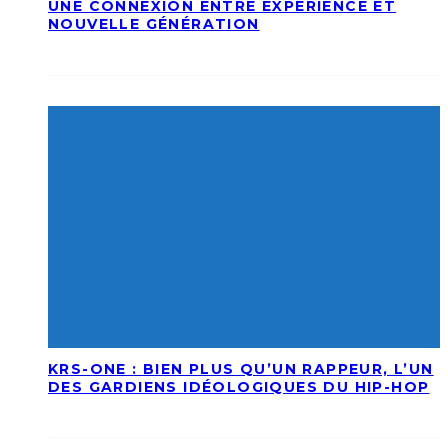
UNE CONNEXION ENTRE EXPÉRIENCE ET
NOUVELLE GÉNÉRATION
KRS-ONE : BIEN PLUS QU’UN RAPPEUR, L’UN
DES GARDIENS IDÉOLOGIQUES DU HIP-HOP