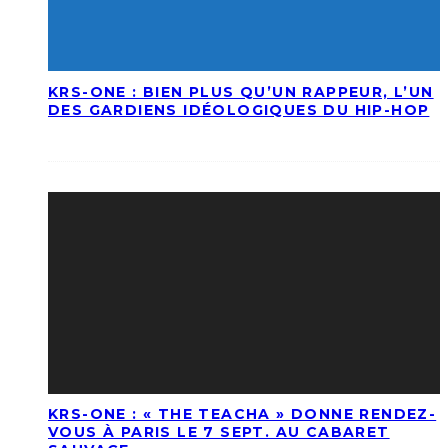
KRS-ONE : BIEN PLUS QU’UN RAPPEUR, L’UN
DES GARDIENS IDÉOLOGIQUES DU HIP-HOP
KRS-ONE : « THE TEACHA » DONNE RENDEZ-
VOUS À PARIS LE 7 SEPT. AU CABARET