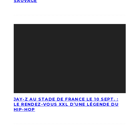
SAUVAGE
JAY-Z AU STADE DE FRANCE LE 10 SEPT. :
LE RENDEZ-VOUS XXL D’UNE LÉGENDE DU
HIP-HOP