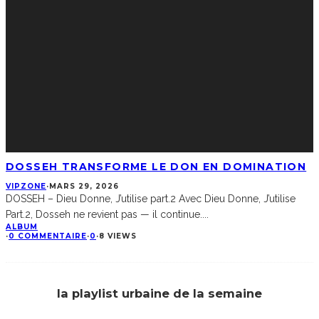
DOSSEH TRANSFORME LE DON EN DOMINATION
VIPZONE
·
MARS 29, 2026
DOSSEH – Dieu Donne, J’utilise part.2 Avec Dieu Donne, J’utilise
Part.2, Dosseh ne revient pas — il continue.
...
ALBUM
·
0 COMMENTAIRE
·
0
·
8 VIEWS
la playlist urbaine de la semaine