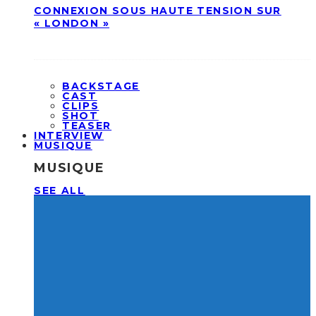
CONNEXION SOUS HAUTE TENSION SUR
« LONDON »
BACKSTAGE
CAST
CLIPS
SHOT
TEASER
INTERVIEW
MUSIQUE
MUSIQUE
SEE ALL