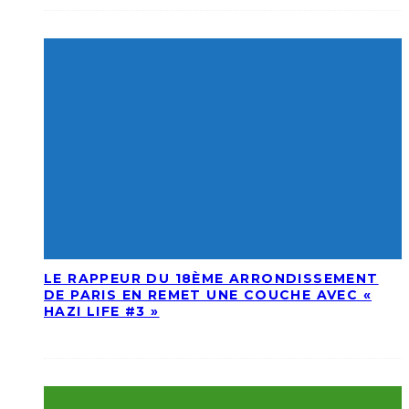
LE RAPPEUR DU 18ÈME ARRONDISSEMENT
DE PARIS EN REMET UNE COUCHE AVEC «
HAZI LIFE #3 »