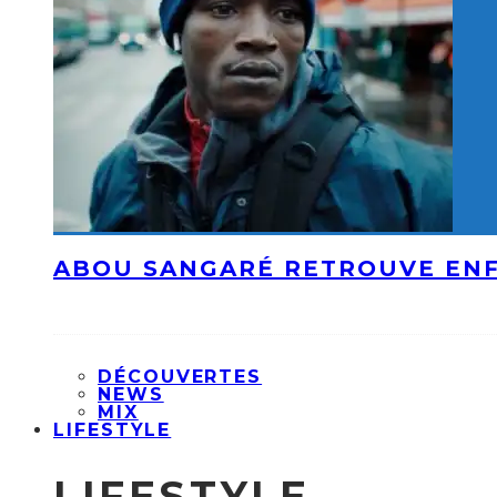
ABOU SANGARÉ RETROUVE ENF
DÉCOUVERTES
NEWS
MIX
LIFESTYLE
LIFESTYLE