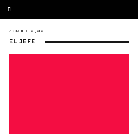
Accueil
el jefe
EL JEFE