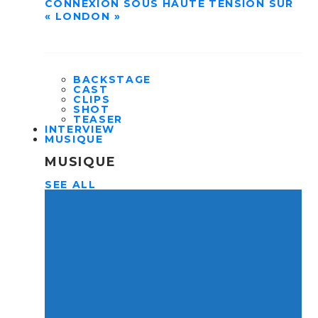
CONNEXION SOUS HAUTE TENSION SUR
« LONDON »
BACKSTAGE
CAST
CLIPS
SHOT
TEASER
INTERVIEW
MUSIQUE
MUSIQUE
SEE ALL