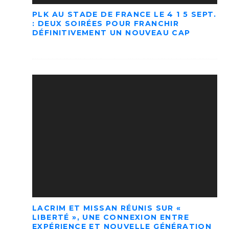
PLK AU STADE DE FRANCE LE 4 1 5 SEPT.
: DEUX SOIRÉES POUR FRANCHIR
DÉFINITIVEMENT UN NOUVEAU CAP
LACRIM ET MISSAN RÉUNIS SUR «
LIBERTÉ », UNE CONNEXION ENTRE
EXPÉRIENCE ET NOUVELLE GÉNÉRATION