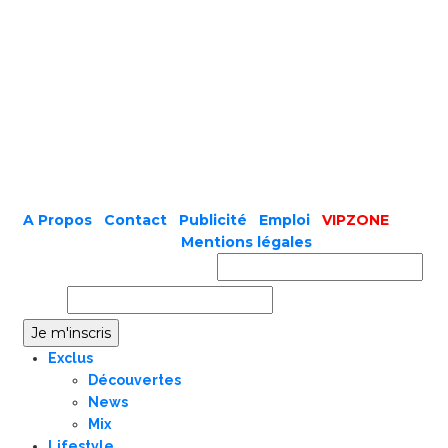
A Propos
|
Contact
|
Publicité
|
Emploi
|
VIPZONE
COPYRIGHT © 2019 |
Mentions légales
Prénom ou nom complet
Email
Exclus
Découvertes
News
Mix
Lifestyle