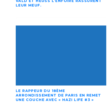
VALD ET HEUSS L’ENFOIRÉ RASSURENT
LEUR MEUF.
LE RAPPEUR DU 18ÈME
ARRONDISSEMENT DE PARIS EN REMET
UNE COUCHE AVEC « HAZI LIFE #3 »