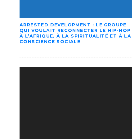
ARRESTED DEVELOPMENT : LE GROUPE
QUI VOULAIT RECONNECTER LE HIP-HOP
À L’AFRIQUE, À LA SPIRITUALITÉ ET À LA
CONSCIENCE SOCIALE