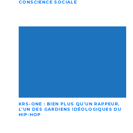
CONSCIENCE SOCIALE
KRS-ONE : BIEN PLUS QU’UN RAPPEUR,
L’UN DES GARDIENS IDÉOLOGIQUES DU
HIP-HOP