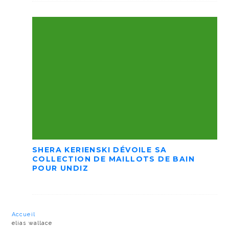
SHERA KERIENSKI DÉVOILE SA
COLLECTION DE MAILLOTS DE BAIN
POUR UNDIZ
Accueil
elias wallace