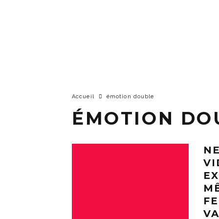
Accueil
émotion double
ÉMOTION DO
NE
VI
EX
M
FE
VA