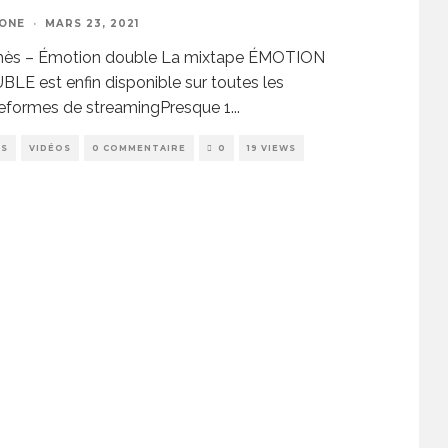
ZONE
·
MARS 23, 2021
ès – Émotion double La mixtape ÉMOTION
LE est enfin disponible sur toutes les
teformes de streamingPresque 1
...
PS
VIDÉOS
0 COMMENTAIRE
0
19 VIEWS