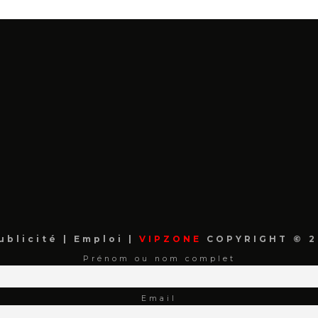
ublicité
|
Emploi
|
VIPZONE
COPYRIGHT © 2
Prénom ou nom complet
Email