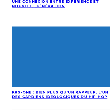
UNE CONNEXION ENTRE EXPÉRIENCE ET
NOUVELLE GÉNÉRATION
KRS-ONE : BIEN PLUS QU’UN RAPPEUR, L’UN
DES GARDIENS IDÉOLOGIQUES DU HIP-HOP