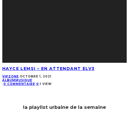
HAYCE LEMSI – EN ATTENDANT ELV3
VIPZONE
·
OCTOBRE 1, 2021
ALBUM
MUSIQUE
·
0 COMMENTAIRE
·
0
·
1 VIEW
la playlist urbaine de la semaine