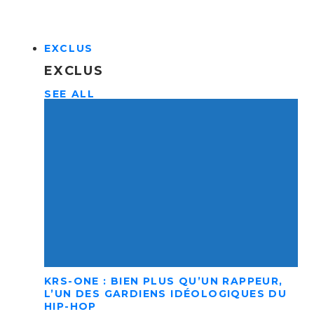
EXCLUS
EXCLUS
SEE ALL
KRS-ONE : BIEN PLUS QU’UN RAPPEUR,
L’UN DES GARDIENS IDÉOLOGIQUES DU
HIP-HOP