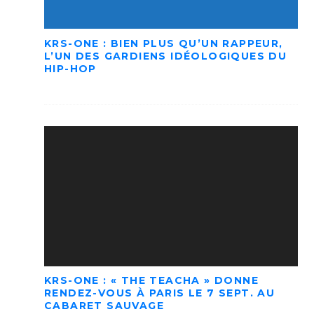
KRS-ONE : BIEN PLUS QU’UN RAPPEUR,
L’UN DES GARDIENS IDÉOLOGIQUES DU
HIP-HOP
KRS-ONE : « THE TEACHA » DONNE
RENDEZ-VOUS À PARIS LE 7 SEPT. AU
CABARET SAUVAGE