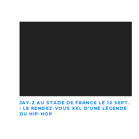
JAY-Z AU STADE DE FRANCE LE 10 SEPT.
: LE RENDEZ-VOUS XXL D’UNE LÉGENDE
DU HIP-HOP