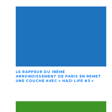
LE RAPPEUR DU 18ÈME
ARRONDISSEMENT DE PARIS EN REMET
UNE COUCHE AVEC « HAZI LIFE #3 »