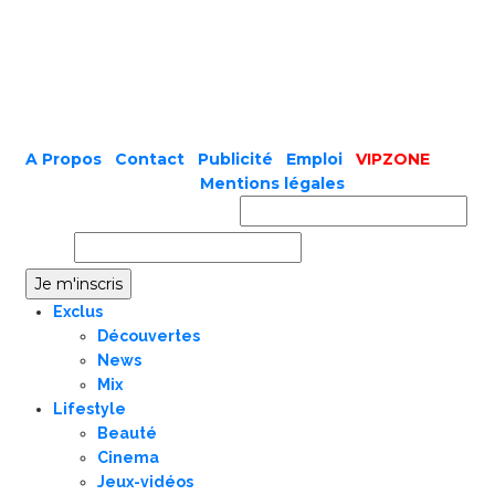
A Propos
|
Contact
|
Publicité
|
Emploi
|
VIPZONE
COPYRIGHT © 2019 |
Mentions légales
Prénom ou nom complet
Email
Exclus
Découvertes
News
Mix
Lifestyle
Beauté
Cinema
Jeux-vidéos