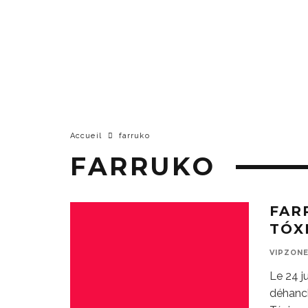
Accueil
farruko
FARRUKO
FAR
TÓX
VIPZON
Le 24 ju
déhanc