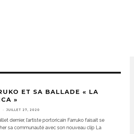
RUKO ET SA BALLADE « LA
ICA »
E
·
JUILLET 27, 2020
illet dernier, l’artiste portoricain Farruko faisait se
her sa communauté avec son nouveau clip La