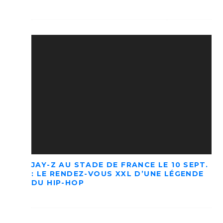
JAY-Z AU STADE DE FRANCE LE 10 SEPT.
: LE RENDEZ-VOUS XXL D’UNE LÉGENDE
DU HIP-HOP