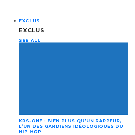
EXCLUS
EXCLUS
SEE ALL
KRS-ONE : BIEN PLUS QU’UN RAPPEUR,
L’UN DES GARDIENS IDÉOLOGIQUES DU
HIP-HOP