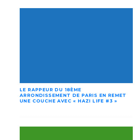
LE RAPPEUR DU 18ÈME
ARRONDISSEMENT DE PARIS EN REMET
UNE COUCHE AVEC « HAZI LIFE #3 »