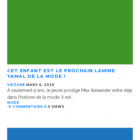
CET ENFANT EST LE PROCHAIN LAMINE
YAMAL DE LA MODE !
VIPZONE
·
MARS 6, 2026
À seulement 9 ans, le jeune prodige Max Alexander entre déjà
dans l’histoire de la mode. Il est
...
MODE
·
0 COMMENTAIRE
·
0
·
5 VIEWS