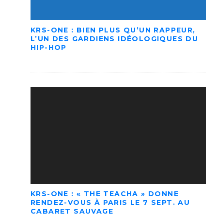
KRS-ONE : BIEN PLUS QU’UN RAPPEUR,
L’UN DES GARDIENS IDÉOLOGIQUES DU
HIP-HOP
KRS-ONE : « THE TEACHA » DONNE
RENDEZ-VOUS À PARIS LE 7 SEPT. AU
CABARET SAUVAGE