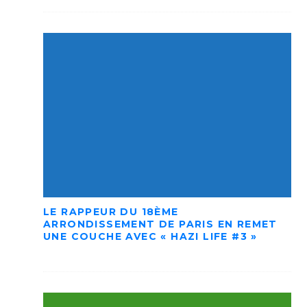
LE RAPPEUR DU 18ÈME
ARRONDISSEMENT DE PARIS EN REMET
UNE COUCHE AVEC « HAZI LIFE #3 »