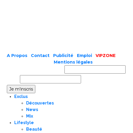
A Propos
|
Contact
|
Publicité
|
Emploi
|
VIPZONE
COPYRIGHT © 2019 |
Mentions légales
Prénom ou nom complet
Email
Exclus
Découvertes
News
Mix
Lifestyle
Beauté