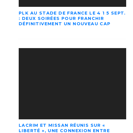
PLK AU STADE DE FRANCE LE 4 1 5 SEPT.
: DEUX SOIRÉES POUR FRANCHIR
DÉFINITIVEMENT UN NOUVEAU CAP
LACRIM ET MISSAN RÉUNIS SUR «
LIBERTÉ », UNE CONNEXION ENTRE