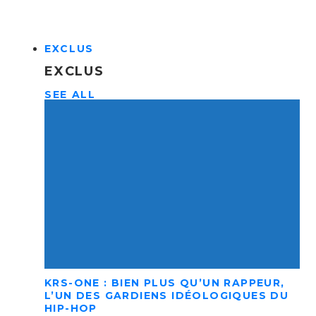
EXCLUS
EXCLUS
SEE ALL
KRS-ONE : BIEN PLUS QU’UN RAPPEUR,
L’UN DES GARDIENS IDÉOLOGIQUES DU
HIP-HOP