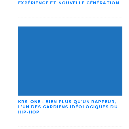
EXPÉRIENCE ET NOUVELLE GÉNÉRATION
KRS-ONE : BIEN PLUS QU’UN RAPPEUR,
L’UN DES GARDIENS IDÉOLOGIQUES DU
HIP-HOP