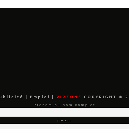
ublicité
|
Emploi
|
VIPZONE
COPYRIGHT © 2
Prénom ou nom complet
Email