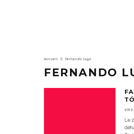
Accueil
fernando lugo
FERNANDO L
FA
TÓ
VIP
Le 2
déh