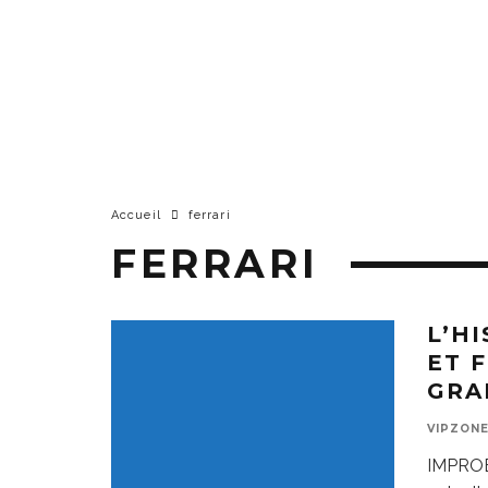
Accueil
ferrari
FERRARI
L’H
ET 
GRA
VIPZON
IMPROBA