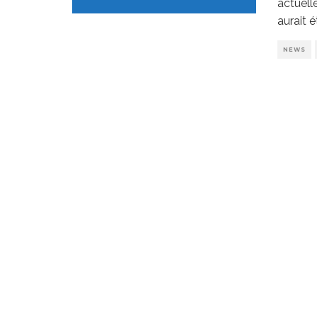
actuell
aurait é
NEWS