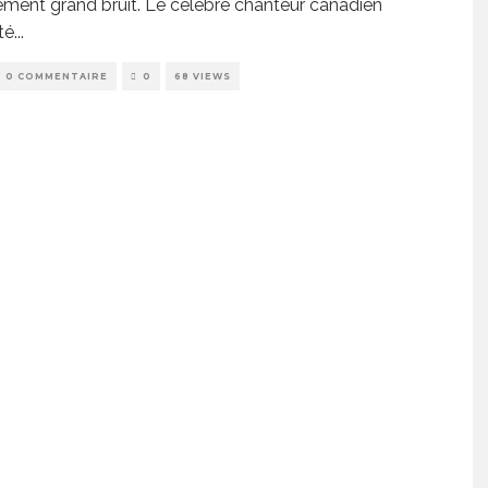
ement grand bruit. Le célèbre chanteur canadien
té
...
0 COMMENTAIRE
0
68 VIEWS