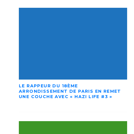
LE RAPPEUR DU 18ÈME
ARRONDISSEMENT DE PARIS EN REMET
UNE COUCHE AVEC « HAZI LIFE #3 »