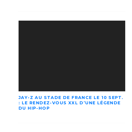
JAY-Z AU STADE DE FRANCE LE 10 SEPT.
: LE RENDEZ-VOUS XXL D’UNE LÉGENDE
DU HIP-HOP