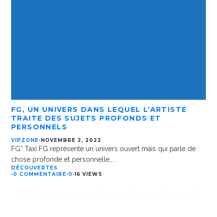
FG, UN UNIVERS DANS LEQUEL L’ARTISTE
TRAITE DES SUJETS PROFONDS ET
PERSONNELS
VIPZONE
·
NOVEMBRE 2, 2022
FG* Taxi FG représente un univers ouvert mais qui parle de
chose profonde et personnelle,
...
DÉCOUVERTES
·
0 COMMENTAIRE
·
0
·
16 VIEWS