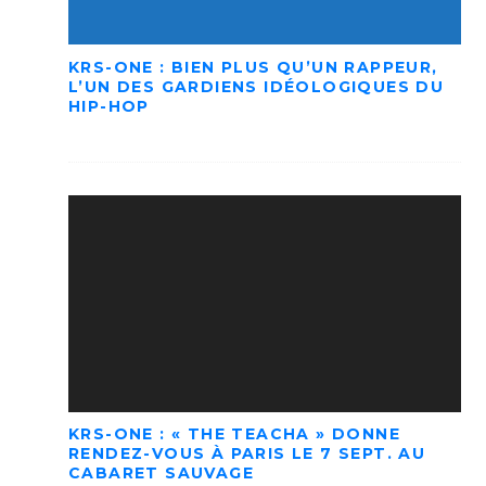
KRS-ONE : BIEN PLUS QU’UN RAPPEUR,
L’UN DES GARDIENS IDÉOLOGIQUES DU
HIP-HOP
KRS-ONE : « THE TEACHA » DONNE
RENDEZ-VOUS À PARIS LE 7 SEPT. AU
CABARET SAUVAGE