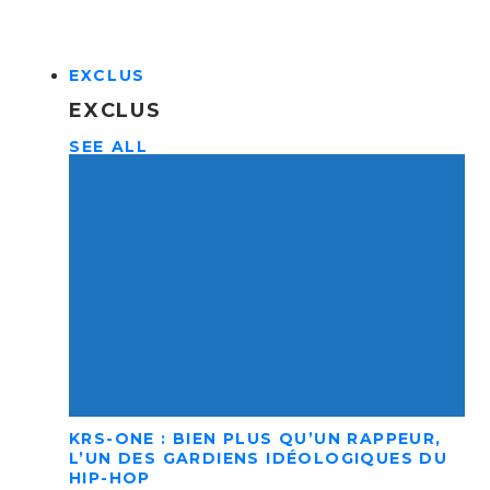
EXCLUS
EXCLUS
SEE ALL
KRS-ONE : BIEN PLUS QU’UN RAPPEUR,
L’UN DES GARDIENS IDÉOLOGIQUES DU
HIP-HOP