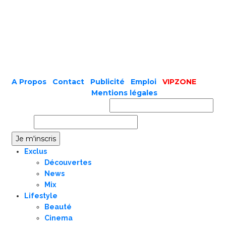
A Propos
|
Contact
|
Publicité
|
Emploi
|
VIPZONE
COPYRIGHT © 2019 |
Mentions légales
Prénom ou nom complet
Email
Exclus
Découvertes
News
Mix
Lifestyle
Beauté
Cinema