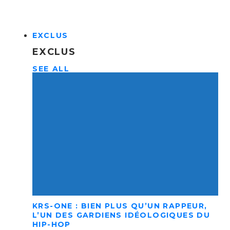
EXCLUS
EXCLUS
SEE ALL
KRS-ONE : BIEN PLUS QU’UN RAPPEUR,
L’UN DES GARDIENS IDÉOLOGIQUES DU
HIP-HOP