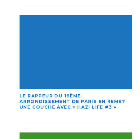
LE RAPPEUR DU 18ÈME
ARRONDISSEMENT DE PARIS EN REMET
UNE COUCHE AVEC « HAZI LIFE #3 »