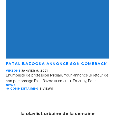
FATAL BAZOOKA ANNONCE SON COMEBACK
VIPZONE
·
JANVIER 9, 2021
L’humoriste de profession Michaël Youn annonce le retour de
son personnage Fatal Bazooka en 2021. En 2007, Fous
...
NEWS
·
0 COMMENTAIRE
·
0
·
6 VIEWS
la playlist urbaine de la semaine