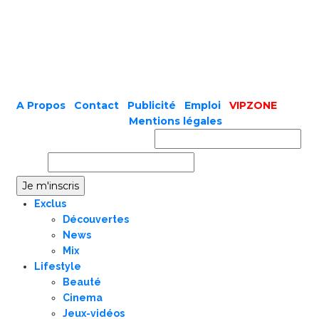
A Propos
|
Contact
|
Publicité
|
Emploi
|
VIPZONE
COPYRIGHT © 2019 |
Mentions légales
Prénom ou nom complet
Email
Exclus
Découvertes
News
Mix
Lifestyle
Beauté
Cinema
Jeux-vidéos