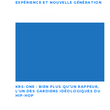
EXPÉRIENCE ET NOUVELLE GÉNÉRATION
KRS-ONE : BIEN PLUS QU’UN RAPPEUR,
L’UN DES GARDIENS IDÉOLOGIQUES DU
HIP-HOP