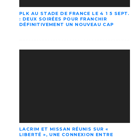
PLK AU STADE DE FRANCE LE 4 1 5 SEPT.
: DEUX SOIRÉES POUR FRANCHIR
DÉFINITIVEMENT UN NOUVEAU CAP
LACRIM ET MISSAN RÉUNIS SUR «
LIBERTÉ », UNE CONNEXION ENTRE