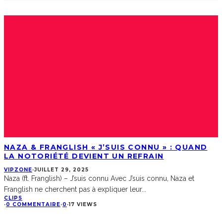
NAZA & FRANGLISH « J’SUIS CONNU » : QUAND
LA NOTORIÉTÉ DEVIENT UN REFRAIN
VIPZONE
·
JUILLET 29, 2025
Naza (ft. Franglish) – J’suis connu Avec J’suis connu, Naza et
Franglish ne cherchent pas à expliquer leur
...
CLIPS
·
0 COMMENTAIRE
·
0
·
17 VIEWS