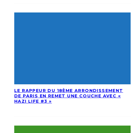
LE RAPPEUR DU 18ÈME ARRONDISSEMENT
DE PARIS EN REMET UNE COUCHE AVEC «
HAZI LIFE #3 »