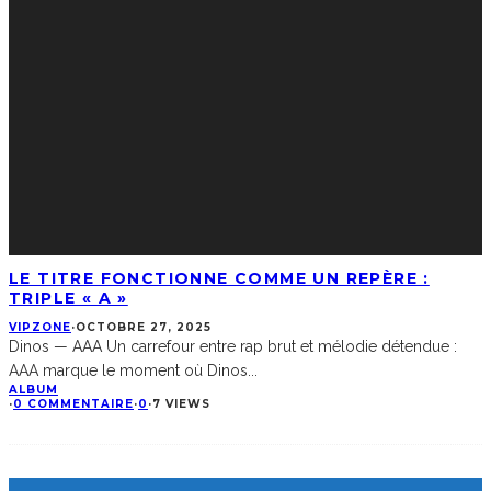
LE TITRE FONCTIONNE COMME UN REPÈRE :
TRIPLE « A »
VIPZONE
·
OCTOBRE 27, 2025
Dinos — AAA Un carrefour entre rap brut et mélodie détendue :
AAA marque le moment où Dinos
...
ALBUM
·
0 COMMENTAIRE
·
0
·
7 VIEWS