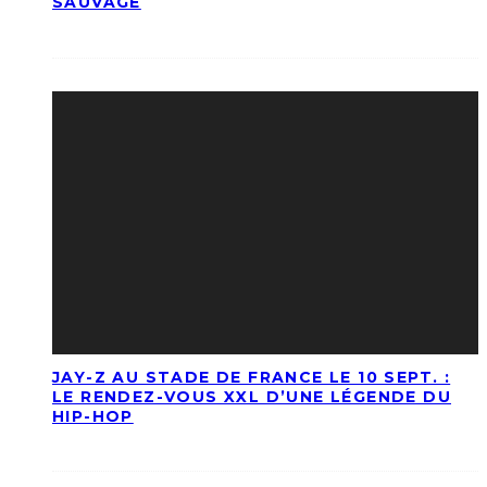
SAUVAGE
JAY-Z AU STADE DE FRANCE LE 10 SEPT. :
LE RENDEZ-VOUS XXL D’UNE LÉGENDE DU
HIP-HOP