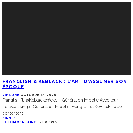
FRANGLISH & KEBLACK : L’ART D’ASSUMER SON
ÉPOQUE
VIPZONE
·
OCTOBRE 17, 2025
Franglish ft. ‪@Keblackofficiel‬ – Génération Impolie Avec leur
nouveau single Génération Impolie, Franglish et KeBlack ne se
contentent
...
SINGLE
·
0 COMMENTAIRE
·
0
·
6 VIEWS