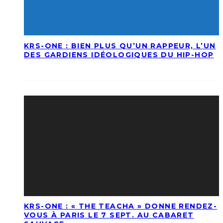
KRS-ONE : BIEN PLUS QU’UN RAPPEUR, L’UN
DES GARDIENS IDÉOLOGIQUES DU HIP-HOP
KRS-ONE : « THE TEACHA » DONNE RENDEZ-
VOUS À PARIS LE 7 SEPT. AU CABARET