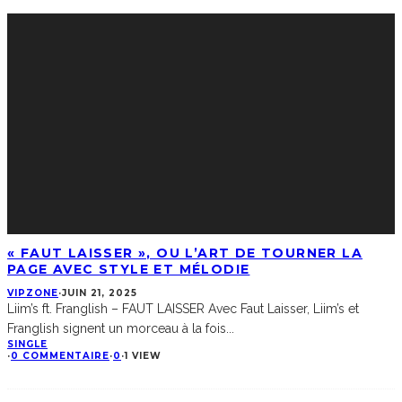
« FAUT LAISSER », OU L’ART DE TOURNER LA
PAGE AVEC STYLE ET MÉLODIE
VIPZONE
·
JUIN 21, 2025
Liim’s ft. Franglish – FAUT LAISSER Avec Faut Laisser, Liim’s et
Franglish signent un morceau à la fois
...
SINGLE
·
0 COMMENTAIRE
·
0
·
1 VIEW