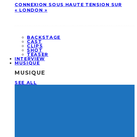
CONNEXION SOUS HAUTE TENSION SUR
« LONDON »
BACKSTAGE
CAST
CLIPS
SHOT
TEASER
INTERVIEW
MUSIQUE
MUSIQUE
SEE ALL