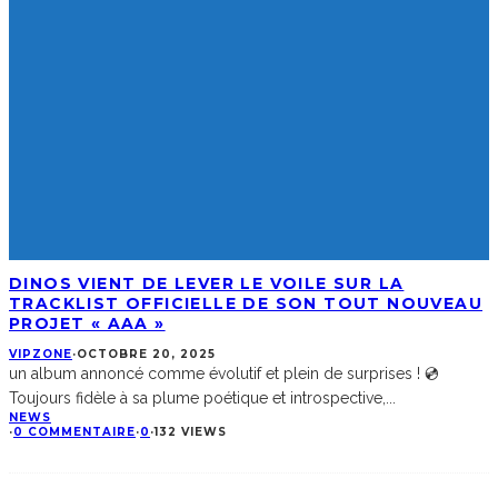
DINOS VIENT DE LEVER LE VOILE SUR LA
TRACKLIST OFFICIELLE DE SON TOUT NOUVEAU
PROJET « AAA »
VIPZONE
·
OCTOBRE 20, 2025
un album annoncé comme évolutif et plein de surprises ! 💿
Toujours fidèle à sa plume poétique et introspective,
...
NEWS
·
0 COMMENTAIRE
·
0
·
132 VIEWS