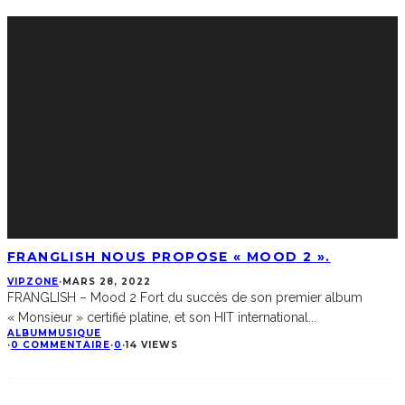
FRANGLISH NOUS PROPOSE « MOOD 2 ».
VIPZONE
·
MARS 28, 2022
FRANGLISH – Mood 2 Fort du succès de son premier album
« Monsieur » certifié platine, et son HIT international
...
ALBUM
MUSIQUE
·
0 COMMENTAIRE
·
0
·
14 VIEWS