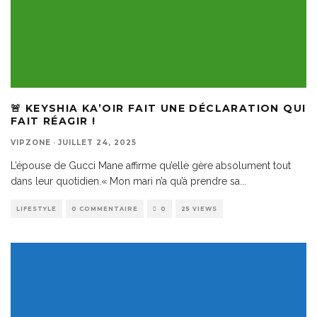
🚨 KEYSHIA KA’OIR FAIT UNE DÉCLARATION QUI
FAIT RÉAGIR !
VIPZONE
·
JUILLET 24, 2025
L’épouse de Gucci Mane affirme qu’elle gère absolument tout
dans leur quotidien.« Mon mari n’a qu’à prendre sa
...
LIFESTYLE
0 COMMENTAIRE
0
25 VIEWS