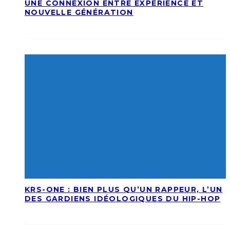
UNE CONNEXION ENTRE EXPÉRIENCE ET
NOUVELLE GÉNÉRATION
KRS-ONE : BIEN PLUS QU’UN RAPPEUR, L’UN
DES GARDIENS IDÉOLOGIQUES DU HIP-HOP