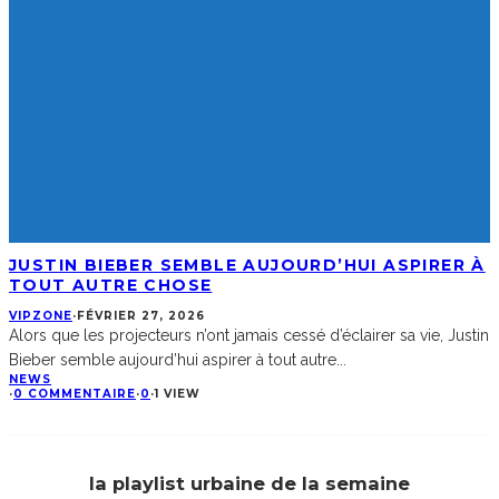
JUSTIN BIEBER SEMBLE AUJOURD’HUI ASPIRER À
TOUT AUTRE CHOSE
VIPZONE
·
FÉVRIER 27, 2026
Alors que les projecteurs n’ont jamais cessé d’éclairer sa vie, Justin
Bieber semble aujourd’hui aspirer à tout autre
...
NEWS
·
0 COMMENTAIRE
·
0
·
1 VIEW
la playlist urbaine de la semaine