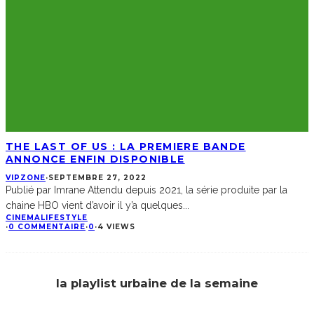
THE LAST OF US : LA PREMIERE BANDE
ANNONCE ENFIN DISPONIBLE
VIPZONE
·
SEPTEMBRE 27, 2022
Publié par Imrane Attendu depuis 2021, la série produite par la
chaine HBO vient d’avoir il y’a quelques
...
CINEMA
LIFESTYLE
·
0 COMMENTAIRE
·
0
·
4 VIEWS
la playlist urbaine de la semaine