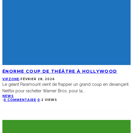
ÉNORME COUP DE THÉÂTRE À HOLLYWOOD
VIPZONE
·
FÉVRIER 28, 2026
Le géant Paramount vient de frapper un grand coup en devançant
Netflix pour racheter Warner Bros. pour la
...
NEWS
·
0 COMMENTAIRE
·
0
·
2 VIEWS