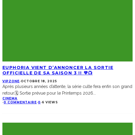
EUPHORIA VIENT D’ANNONCER LA SORTIE
OFFICIELLE DE SA SAISON 3 !! 💜📺
VIPZONE
·
OCTOBRE 18, 2025
Après plusieurs années d’attente, la série culte fera enfin son grand
retour.🗓️ Sortie prévue pour le Printemps 2026
...
CINEMA
·
0 COMMENTAIRE
·
0
·
6 VIEWS