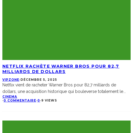
NETFLIX RACHÈTE WARNER BROS POUR 82,7
MILLIARDS DE DOLLARS
VIPZONE
·
DÉCEMBRE 5, 2025
Netflix vient de racheter Warner Bros pour 82,7 milliards de
dollars, une acquisition historique qui bouleverse totalement le
...
CINEMA
·
0 COMMENTAIRE
·
0
·
9 VIEWS