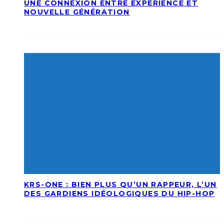
UNE CONNEXION ENTRE EXPÉRIENCE ET
NOUVELLE GÉNÉRATION
KRS-ONE : BIEN PLUS QU’UN RAPPEUR, L’UN
DES GARDIENS IDÉOLOGIQUES DU HIP-HOP