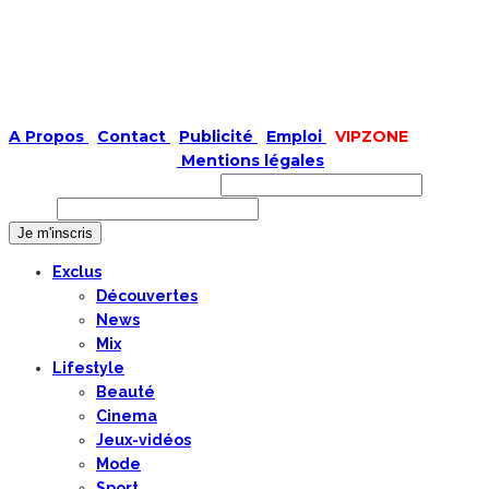
A Propos
|
Contact
|
Publicité
|
Emploi
|
VIPZONE
COPYRIGHT © 2019 |
Mentions légales
Prénom ou nom complet
Email
Exclus
Découvertes
News
Mix
Lifestyle
Beauté
Cinema
Jeux-vidéos
Mode
Sport