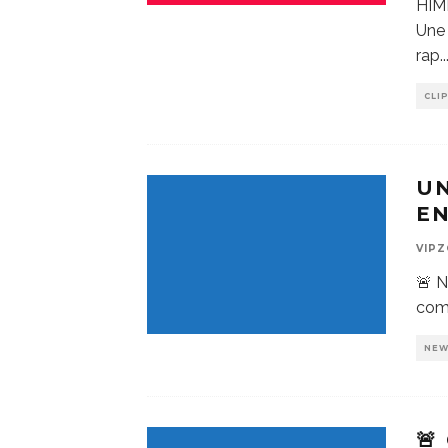
HIM
Une 
rap
..
CLI
UN
EN
VIP
🚨 N
comp
NE
🚨