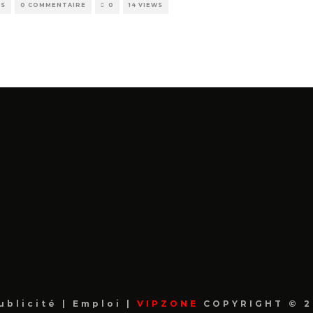
WS
0 COMMENTAIRE
0
14 VIEWS
ublicité
|
Emploi
|
VIPZONE
COPYRIGHT © 2