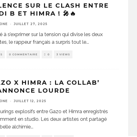
LENCE SUR LE CLASH ENTRE
DI B ET HIMRA ! 🎤🔥
ZONE
·
JUILLET 27, 2025
té à s’exprimer sur la tension qui divise les deux
stes, le rappeur français a surpris tout le
...
WS
0 COMMENTAIRE
0
3 VIEWS
ZO X HIMRA : LA COLLAB’
’ANNONCE LOURDE
ZONE
·
JUILLET 12, 2025
urings explosifs entre Gazo et Himra enregistrés
mment en studio. Les deux artistes ont partagé
belle alchimie
...