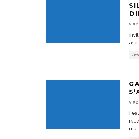
SI
DI
VIP
Invi
arti
NE
GA
S
VIP
Feat
réce
une 