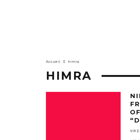
Accueil
himra
HIMRA
NI
FR
OF
“D
VIP