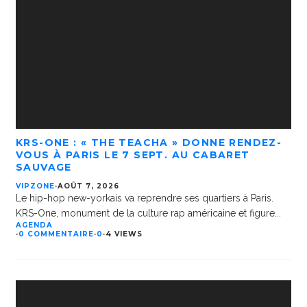
KRS-ONE : « THE TEACHA » DONNE RENDEZ-
VOUS À PARIS LE 7 SEPT. AU CABARET
SAUVAGE
VIPZONE
·
AOÛT 7, 2026
Le hip-hop new-yorkais va reprendre ses quartiers à Paris.
KRS-One, monument de la culture rap américaine et figure
...
AGENDA
·
0 COMMENTAIRE
·
0
·
4 VIEWS