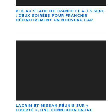
PLK AU STADE DE FRANCE LE 4 1 5 SEPT.
: DEUX SOIRÉES POUR FRANCHIR
DÉFINITIVEMENT UN NOUVEAU CAP
LACRIM ET MISSAN RÉUNIS SUR «
LIBERTÉ », UNE CONNEXION ENTRE