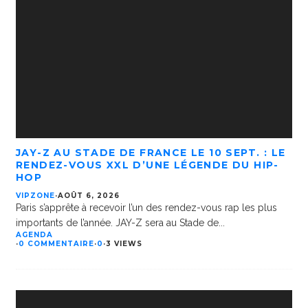
JAY-Z AU STADE DE FRANCE LE 10 SEPT. : LE
RENDEZ-VOUS XXL D’UNE LÉGENDE DU HIP-
HOP
VIPZONE
·
AOÛT 6, 2026
Paris s’apprête à recevoir l’un des rendez-vous rap les plus
importants de l’année. JAY-Z sera au Stade de
...
AGENDA
·
0 COMMENTAIRE
·
0
·
3 VIEWS