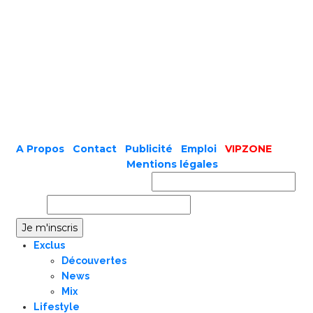
A Propos
|
Contact
|
Publicité
|
Emploi
|
VIPZONE
COPYRIGHT © 2019 |
Mentions légales
Prénom ou nom complet
Email
Exclus
Découvertes
News
Mix
Lifestyle