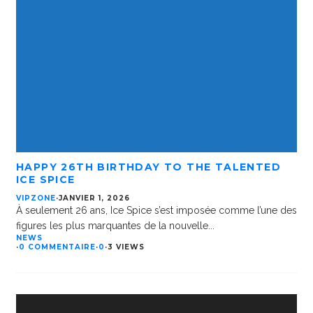
HAPPY 26TH BIRTHDAY TO THE TALENTED
ICE SPICE
VIPZONE
·
JANVIER 1, 2026
À seulement 26 ans, Ice Spice s’est imposée comme l’une des
figures les plus marquantes de la nouvelle
...
NEWS
·
0 COMMENTAIRE
·
0
·
3 VIEWS