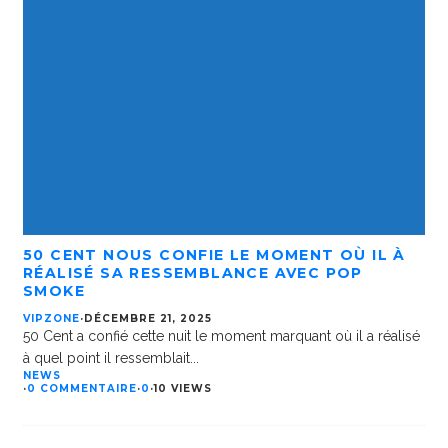
50 CENT NOUS CONFIE LE MOMENT OÙ IL À
RÉALISÉ SA RESSEMBLANCE AVEC POP
SMOKE
VIPZONE
·
DÉCEMBRE 21, 2025
50 Cent a confié cette nuit le moment marquant où il a réalisé
à quel point il ressemblait
...
NEWS
·
0 COMMENTAIRE
·
0
·
10 VIEWS