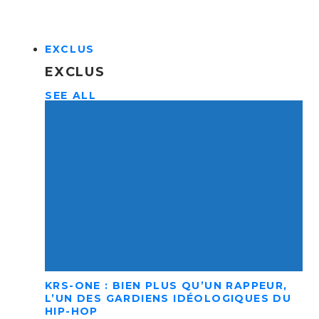
EXCLUS
EXCLUS
SEE ALL
KRS-ONE : BIEN PLUS QU’UN RAPPEUR,
L’UN DES GARDIENS IDÉOLOGIQUES DU
HIP-HOP