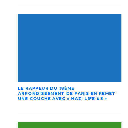
LE RAPPEUR DU 18ÈME
ARRONDISSEMENT DE PARIS EN REMET
UNE COUCHE AVEC « HAZI LIFE #3 »