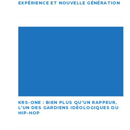
EXPÉRIENCE ET NOUVELLE GÉNÉRATION
KRS-ONE : BIEN PLUS QU’UN RAPPEUR,
L’UN DES GARDIENS IDÉOLOGIQUES DU
HIP-HOP