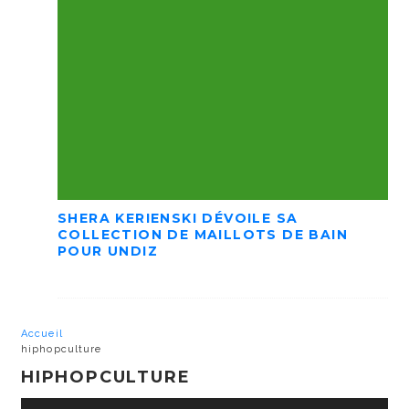
SHERA KERIENSKI DÉVOILE SA
COLLECTION DE MAILLOTS DE BAIN
POUR UNDIZ
Accueil
hiphopculture
HIPHOPCULTURE