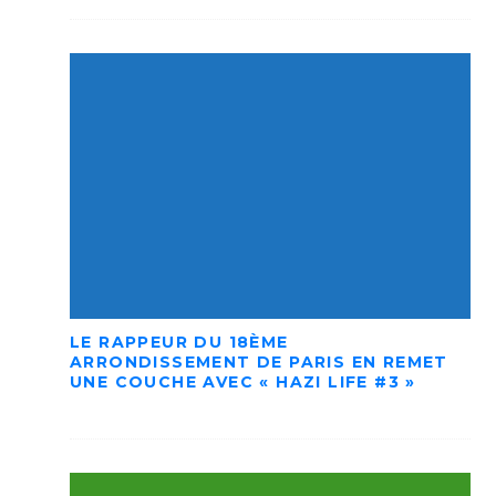
LE RAPPEUR DU 18ÈME
ARRONDISSEMENT DE PARIS EN REMET
UNE COUCHE AVEC « HAZI LIFE #3 »