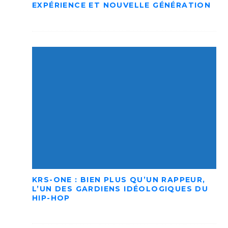
EXPÉRIENCE ET NOUVELLE GÉNÉRATION
KRS-ONE : BIEN PLUS QU’UN RAPPEUR,
L’UN DES GARDIENS IDÉOLOGIQUES DU
HIP-HOP