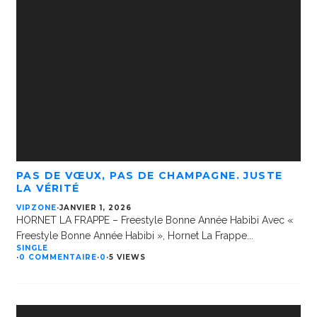
PAS DE VŒUX, PAS DE CHAMPAGNE. JUSTE
LA VÉRITÉ
VIPZONE
·
JANVIER 1, 2026
HORNET LA FRAPPE – Freestyle Bonne Année Habibi Avec «
Freestyle Bonne Année Habibi », Hornet La Frappe
...
SINGLE
·
0 COMMENTAIRE
·
0
·
5 VIEWS