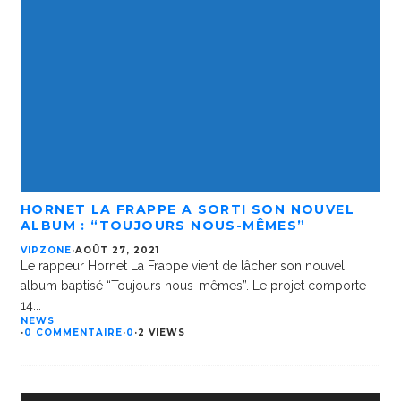
HORNET LA FRAPPE A SORTI SON NOUVEL
ALBUM : “TOUJOURS NOUS-MÊMES”
VIPZONE
·
AOÛT 27, 2021
Le rappeur Hornet La Frappe vient de lâcher son nouvel
album baptisé “Toujours nous-mêmes”. Le projet comporte
14
...
NEWS
·
0 COMMENTAIRE
·
0
·
2 VIEWS