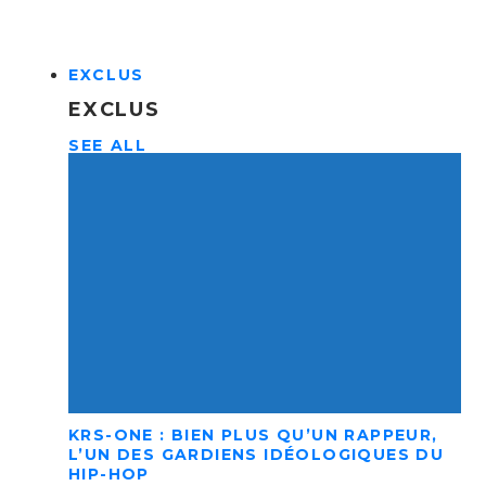
EXCLUS
EXCLUS
SEE ALL
KRS-ONE : BIEN PLUS QU’UN RAPPEUR,
L’UN DES GARDIENS IDÉOLOGIQUES DU
HIP-HOP