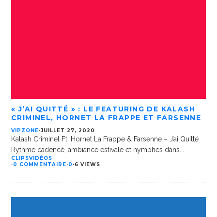
« J’AI QUITTÉ » : LE FEATURING DE KALASH
CRIMINEL, HORNET LA FRAPPE ET FARSENNE
VIPZONE
·
JUILLET 27, 2020
Kalash Criminel Ft. Hornet La Frappe & Farsenne – J’ai Quitté
Rythme cadencé, ambiance estivale et nymphes dans
...
CLIPS
VIDÉOS
·
0 COMMENTAIRE
·
0
·
6 VIEWS