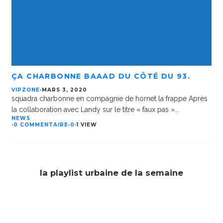
ÇA CHARBONNE BAAAD DU CÔTÉ DU 93.
VIPZONE
·
MARS 3, 2020
squadra charbonne en compagnie de hornet la frappe Après
la collaboration avec Landy sur le titre « faux pas »
...
NEWS
·
0 COMMENTAIRE
·
0
·
1 VIEW
la playlist urbaine de la semaine