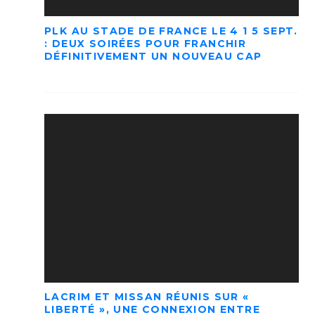
PLK AU STADE DE FRANCE LE 4 1 5 SEPT.
: DEUX SOIRÉES POUR FRANCHIR
DÉFINITIVEMENT UN NOUVEAU CAP
LACRIM ET MISSAN RÉUNIS SUR «
LIBERTÉ », UNE CONNEXION ENTRE