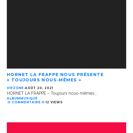
HORNET LA FRAPPE NOUS PRÉSENTE
« TOUJOURS NOUS-MÊMES »
VIPZONE
·
AOÛT 20, 2021
HORNET LA FRAPPE – Toujours nous-mêmes
...
ALBUM
MUSIQUE
·
0 COMMENTAIRE
·
0
·
12 VIEWS