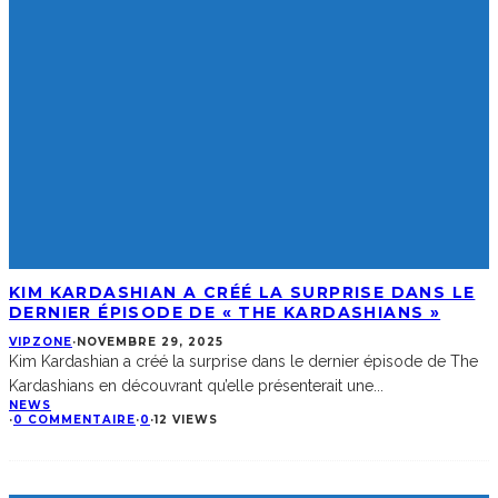
KIM KARDASHIAN A CRÉÉ LA SURPRISE DANS LE
DERNIER ÉPISODE DE « THE KARDASHIANS »
VIPZONE
·
NOVEMBRE 29, 2025
Kim Kardashian a créé la surprise dans le dernier épisode de The
Kardashians en découvrant qu’elle présenterait une
...
NEWS
·
0 COMMENTAIRE
·
0
·
12 VIEWS