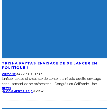
TRISHA PAYTAS ENVISAGE DE SE LANCER EN
POLITIQUE !
VIPZONE
·
JANVIER 7, 2026
L’influenceuse et créatrice de contenu a révélé qu’elle envisage
sérieusement de se présenter au Congrès en Californie. Une
...
NEWS
·
0 COMMENTAIRE
·
0
·
1 VIEW