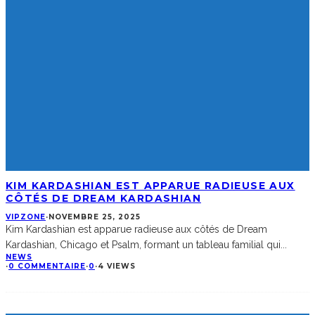
KIM KARDASHIAN EST APPARUE RADIEUSE AUX
CÔTÉS DE DREAM KARDASHIAN
VIPZONE
·
NOVEMBRE 25, 2025
Kim Kardashian est apparue radieuse aux côtés de Dream
Kardashian, Chicago et Psalm, formant un tableau familial qui
...
NEWS
·
0 COMMENTAIRE
·
0
·
4 VIEWS