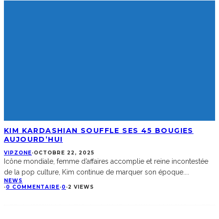
KIM KARDASHIAN SOUFFLE SES 45 BOUGIES
AUJOURD’HUI
VIPZONE
·
OCTOBRE 22, 2025
Icône mondiale, femme d’affaires accomplie et reine incontestée
de la pop culture, Kim continue de marquer son époque.
...
NEWS
·
0 COMMENTAIRE
·
0
·
2 VIEWS