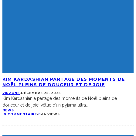
KIM KARDASHIAN PARTAGE DES MOMENTS DE
NOËL PLEINS DE DOUCEUR ET DE JOIE
VIPZONE
·
DÉCEMBRE 25, 2025
Kim Kardashian a partagé des moments de Noël pleins de
douceur et de joie, vêtue d’un pyjama ultra
...
NEWS
·
0 COMMENTAIRE
·
0
·
14 VIEWS