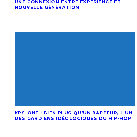
UNE CONNEXION ENTRE EXPÉRIENCE ET
NOUVELLE GÉNÉRATION
KRS-ONE : BIEN PLUS QU’UN RAPPEUR, L’UN
DES GARDIENS IDÉOLOGIQUES DU HIP-HOP