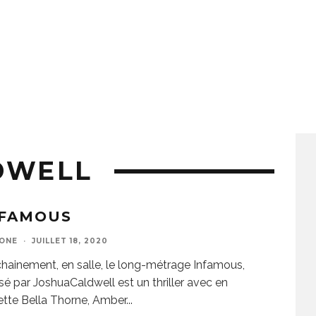
DWELL
NFAMOUS
ZONE
·
JUILLET 18, 2020
hainement, en salle, le long-métrage Infamous,
isé par JoshuaCaldwell est un thriller avec en
tte Bella Thorne, Amber
...