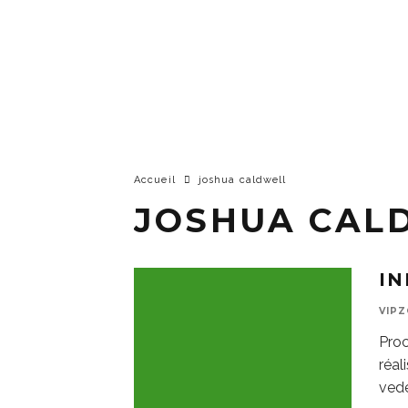
Accueil
joshua caldwell
JOSHUA CAL
I
VIP
Proc
réal
vede