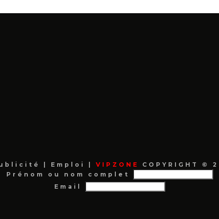
ublicité
|
Emploi
|
VIPZONE
COPYRIGHT © 2
Prénom ou nom complet
Email