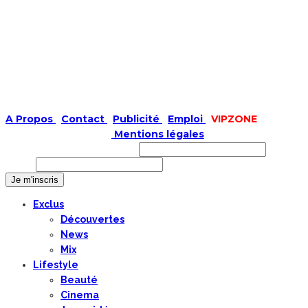
A Propos
|
Contact
|
Publicité
|
Emploi
|
VIPZONE
COPYRIGHT © 2019 |
Mentions légales
Prénom ou nom complet
Email
Exclus
Découvertes
News
Mix
Lifestyle
Beauté
Cinema