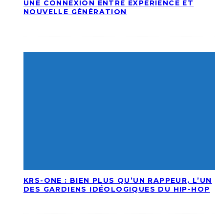
UNE CONNEXION ENTRE EXPÉRIENCE ET
NOUVELLE GÉNÉRATION
KRS-ONE : BIEN PLUS QU’UN RAPPEUR, L’UN
DES GARDIENS IDÉOLOGIQUES DU HIP-HOP