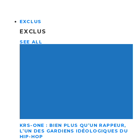
EXCLUS
EXCLUS
SEE ALL
KRS-ONE : BIEN PLUS QU’UN RAPPEUR,
L’UN DES GARDIENS IDÉOLOGIQUES DU
HIP-HOP