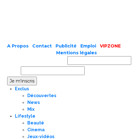
A Propos
|
Contact
|
Publicité
|
Emploi
|
VIPZONE
COPYRIGHT © 2019 |
Mentions légales
Prénom ou nom complet
Email
Exclus
Découvertes
News
Mix
Lifestyle
Beauté
Cinema
Jeux-vidéos