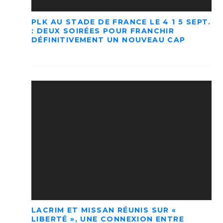
PLK AU STADE DE FRANCE LE 4 1 5 SEPT.
: DEUX SOIRÉES POUR FRANCHIR
DÉFINITIVEMENT UN NOUVEAU CAP
LACRIM ET MISSAN RÉUNIS SUR «
LIBERTÉ », UNE CONNEXION ENTRE