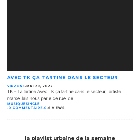
AVEC TK ÇA TARTINE DANS LE SECTEUR
VIPZONE
·
MAI 29, 2022
TK – La tartine Avec TK ça tartine dans le secteur, l’artiste
marseillais nous parle de rue, de
...
MUSIQUE
SINGLE
·
0 COMMENTAIRE
·
0
·
6 VIEWS
la playlist urbaine de la semaine