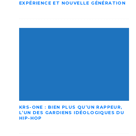
EXPÉRIENCE ET NOUVELLE GÉNÉRATION
KRS-ONE : BIEN PLUS QU’UN RAPPEUR,
L’UN DES GARDIENS IDÉOLOGIQUES DU
HIP-HOP