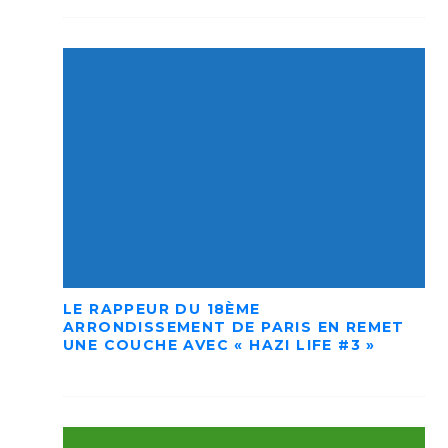
LE RAPPEUR DU 18ÈME
ARRONDISSEMENT DE PARIS EN REMET
UNE COUCHE AVEC « HAZI LIFE #3 »