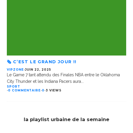
🗞️ C’EST LE GRAND JOUR !!
VIPZONE
·
JUIN 22, 2025
Le Game 7 tant attendu des Finales NBA entre le Oklahoma
City Thunder et les Indiana Pacers aura
...
SPORT
·
0 COMMENTAIRE
·
0
·
3 VIEWS
la playlist urbaine de la semaine