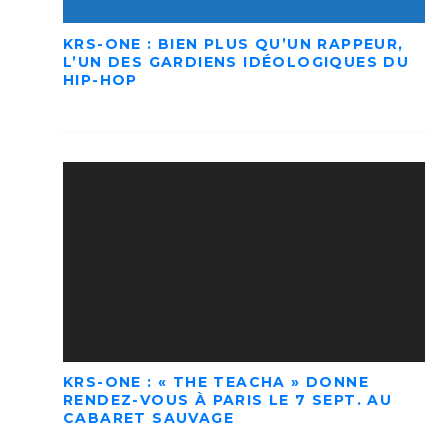
KRS-ONE : BIEN PLUS QU’UN RAPPEUR,
L’UN DES GARDIENS IDÉOLOGIQUES DU
HIP-HOP
KRS-ONE : « THE TEACHA » DONNE
RENDEZ-VOUS À PARIS LE 7 SEPT. AU
CABARET SAUVAGE