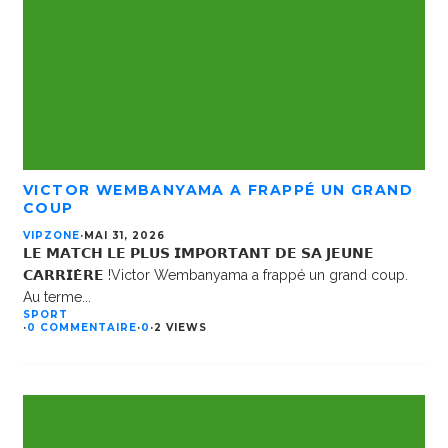
VICTOR WEMBANYAMA A FRAPPÉ UN GRAND
COUP
VIPZONE
·
MAI 31, 2026
𝗟𝗘 𝗠𝗔𝗧𝗖𝗛 𝗟𝗘 𝗣𝗟𝗨𝗦 𝗜𝗠𝗣𝗢𝗥𝗧𝗔𝗡𝗧 𝗗𝗘 𝗦𝗔 𝗝𝗘𝗨𝗡𝗘
𝗖𝗔𝗥𝗥𝗜𝗘̀𝗥𝗘 !Victor Wembanyama a frappé un grand coup.
Au terme
...
SPORT
·
0 COMMENTAIRE
·
0
·
2 VIEWS