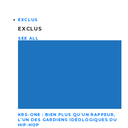
EXCLUS
EXCLUS
SEE ALL
KRS-ONE : BIEN PLUS QU’UN RAPPEUR,
L’UN DES GARDIENS IDÉOLOGIQUES DU
HIP-HOP