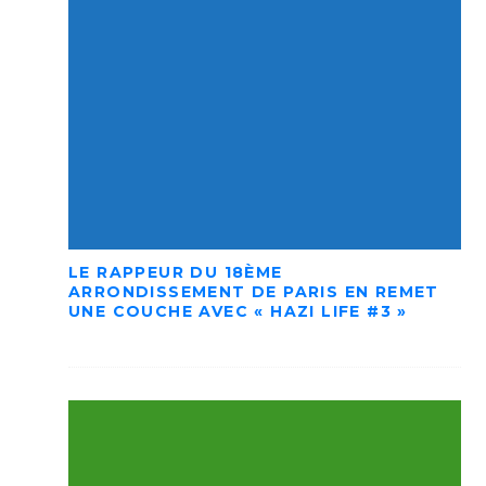
LE RAPPEUR DU 18ÈME
ARRONDISSEMENT DE PARIS EN REMET
UNE COUCHE AVEC « HAZI LIFE #3 »