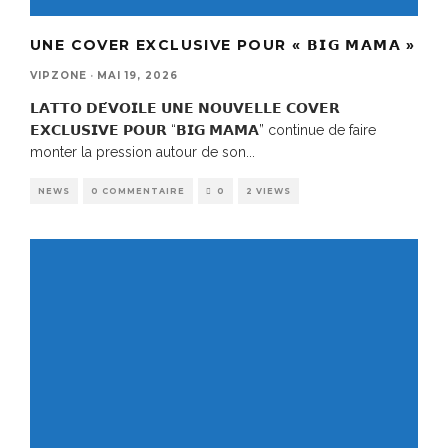
UNE COVER EXCLUSIVE POUR « 𝗕𝗜𝗚 𝗠𝗔𝗠𝗔 »
VIPZONE
·
MAI 19, 2026
𝗟𝗔𝗧𝗧𝗢 𝗗𝗘́𝗩𝗢𝗜𝗟𝗘 𝗨𝗡𝗘 𝗡𝗢𝗨𝗩𝗘𝗟𝗟𝗘 𝗖𝗢𝗩𝗘𝗥
𝗘𝗫𝗖𝗟𝗨𝗦𝗜𝗩𝗘 𝗣𝗢𝗨𝗥 “𝗕𝗜𝗚 𝗠𝗔𝗠𝗔” continue de faire
monter la pression autour de son
...
NEWS
0 COMMENTAIRE
0
2 VIEWS