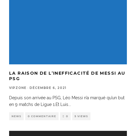
LA RAISON DE L’INEFFICACITÉ DE MESSI AU
PSG
VIPZONE
·
DÉCEMBRE 6, 2021
Depuis son arrivée au PSG, Léo Messi n’a marqué qu’un but
en 9 matchs de Ligue 1.Et Luis
...
NEWS
0 COMMENTAIRE
0
5 VIEWS