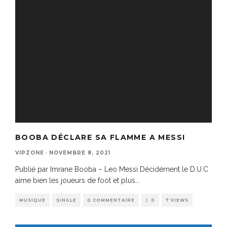
BOOBA DÉCLARE SA FLAMME A MESSI
VIPZONE
·
NOVEMBRE 8, 2021
Publié par Imrane Booba – Leo Messi Décidément le D.U.C
aime bien les joueurs de foot et plus
...
MUSIQUE
SINGLE
0 COMMENTAIRE
0
7 VIEWS