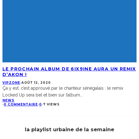
LE PROCHAIN ALBUM DE 6IX9INE AURA UN REMIX
D’AKON !
VIPZONE
·
AOÛT 12, 2020
Ça y est, c’est approuvé par le chanteur sénégalais : le remix
Locked Up sera bel et bien sur l’album
...
NEWS
·
0 COMMENTAIRE
·
0
·
7 VIEWS
la playlist urbaine de la semaine