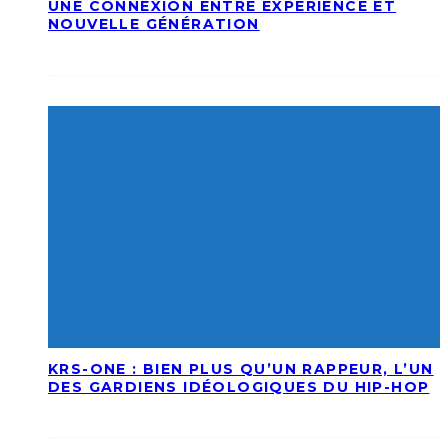
UNE CONNEXION ENTRE EXPÉRIENCE ET
NOUVELLE GÉNÉRATION
KRS-ONE : BIEN PLUS QU’UN RAPPEUR, L’UN
DES GARDIENS IDÉOLOGIQUES DU HIP-HOP