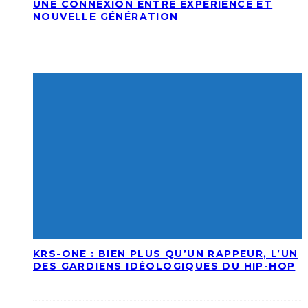
UNE CONNEXION ENTRE EXPÉRIENCE ET
NOUVELLE GÉNÉRATION
KRS-ONE : BIEN PLUS QU’UN RAPPEUR, L’UN
DES GARDIENS IDÉOLOGIQUES DU HIP-HOP