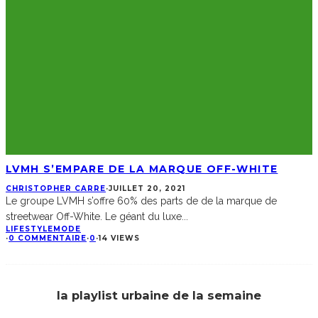
LVMH S’EMPARE DE LA MARQUE OFF-WHITE
CHRISTOPHER CARRE
·
JUILLET 20, 2021
Le groupe LVMH s’offre 60% des parts de de la marque de
streetwear Off-White. Le géant du luxe
...
LIFESTYLE
MODE
·
0 COMMENTAIRE
·
0
·
14 VIEWS
la playlist urbaine de la semaine