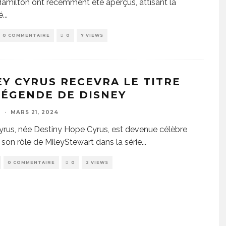
amilton ont récemment été aperçus, attisant la
é
...
0 COMMENTAIRE
0
7 VIEWS
EY CYRUS RECEVRA LE TITRE
LÉGENDE DE DISNEY
E
·
MARS 21, 2024
yrus, née Destiny Hope Cyrus, est devenue célèbre
 son rôle de MileyStewart dans la série
...
0 COMMENTAIRE
0
2 VIEWS