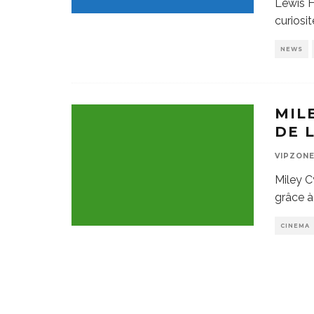
Lewis H
curiosit
NEWS
MIL
DE 
VIPZON
Miley C
grâce à
CINEMA