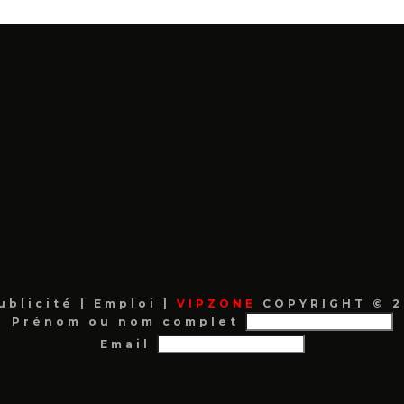
ublicité
|
Emploi
|
VIPZONE
COPYRIGHT © 2
Prénom ou nom complet
Email