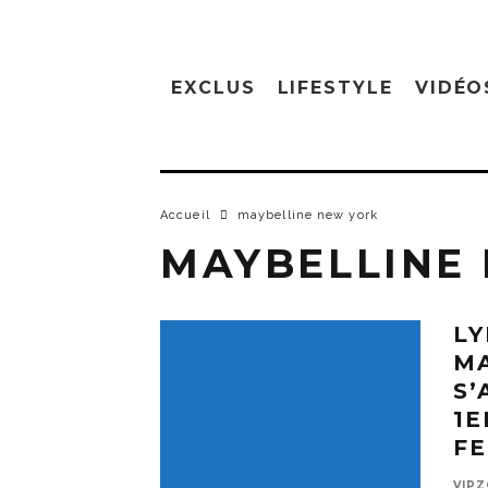
EXCLUS
LIFESTYLE
VIDÉO
Accueil
maybelline new york
MAYBELLINE
L
M
S’
1E
FE
VIP