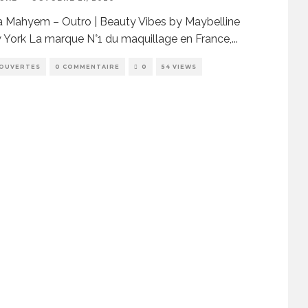
 Mahyem – Outro | Beauty Vibes by Maybelline
York La marque N°1 du maquillage en France,
...
OUVERTES
0 COMMENTAIRE
0
54 VIEWS