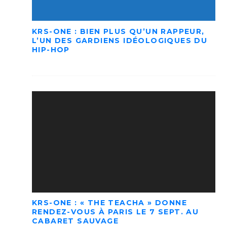
KRS-ONE : BIEN PLUS QU’UN RAPPEUR,
L’UN DES GARDIENS IDÉOLOGIQUES DU
HIP-HOP
KRS-ONE : « THE TEACHA » DONNE
RENDEZ-VOUS À PARIS LE 7 SEPT. AU
CABARET SAUVAGE