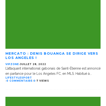
MERCATO : DENIS BOUANGA SE DIRIGE VERS
LOS ANGELES !
VIPZONE
·
JUILLET 28, 2022
L’attaquant international gabonais de Saint-Étienne est annoncé
en partance pour le Los Angeles FC, en MLS. Habitué à
...
LIFESTYLE
SPORT
·
0 COMMENTAIRE
·
0
·
7 VIEWS