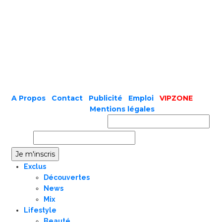
A Propos
|
Contact
|
Publicité
|
Emploi
|
VIPZONE
COPYRIGHT © 2019 |
Mentions légales
Prénom ou nom complet
Email
Exclus
Découvertes
News
Mix
Lifestyle
Beauté