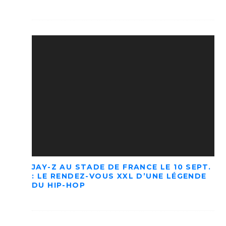
JAY-Z AU STADE DE FRANCE LE 10 SEPT.
: LE RENDEZ-VOUS XXL D’UNE LÉGENDE
DU HIP-HOP