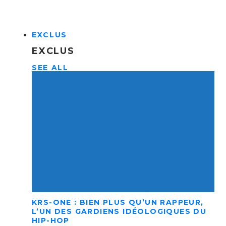
EXCLUS
EXCLUS
SEE ALL
KRS-ONE : BIEN PLUS QU’UN RAPPEUR,
L’UN DES GARDIENS IDÉOLOGIQUES DU
HIP-HOP