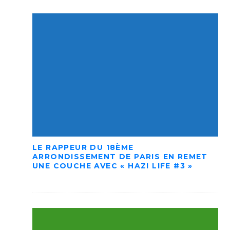
LE RAPPEUR DU 18ÈME
ARRONDISSEMENT DE PARIS EN REMET
UNE COUCHE AVEC « HAZI LIFE #3 »