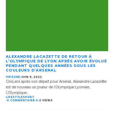
ALEXANDRE LACAZETTE DE RETOUR À
L’OLYMPIQUE DE LYON APRÈS AVOIR ÉVOLUÉ
PENDANT QUELQUES ANNÉES SOUS LES
COULEURS D’ARSENAL
VIPZONE
·
JUIN 9, 2022
Cinq ans après son départ pour Arsenal, Alexandre Lacazette
est de nouveau un joueur de l’Olympique Lyonnais.
L’Olympique
...
LIFESTYLE
SPORT
·
0 COMMENTAIRE
·
0
·
2 VIEWS