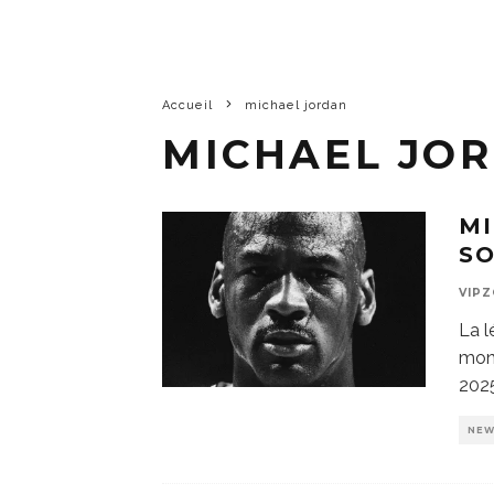
Accueil
michael jordan
MICHAEL JO
M
SO
VIP
La l
mond
2025
NE