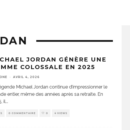
RDAN
ICHAEL JORDAN GÉNÈRE UNE
MME COLOSSALE EN 2025
ZONE
·
AVRIL 4, 2026
égende Michael Jordan continue d’impressionner le
e entier, même des années après sa retraite. En
, il
...
WS
0 COMMENTAIRE
0
4 VIEWS