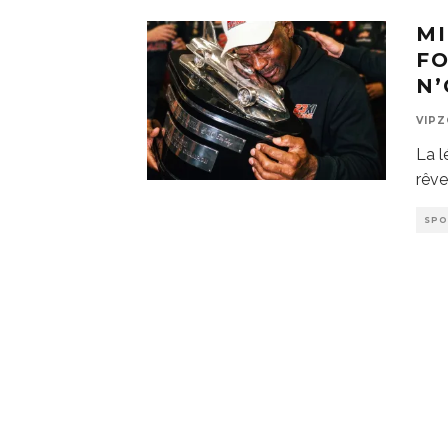
M
FO
N’
VIP
La l
rêve
SP