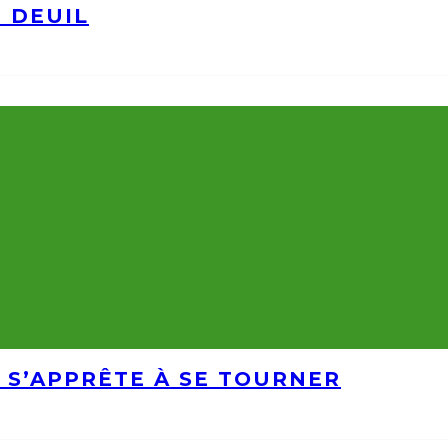
N DEUIL
 S’APPRÊTE À SE TOURNER