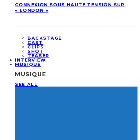
CONNEXION SOUS HAUTE TENSION SUR
« LONDON »
BACKSTAGE
CAST
CLIPS
SHOT
TEASER
INTERVIEW
MUSIQUE
MUSIQUE
SEE ALL