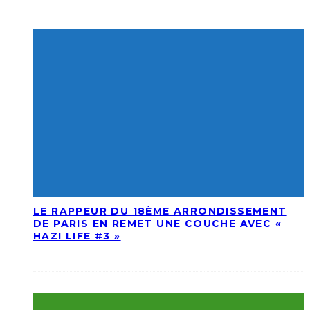
LE RAPPEUR DU 18ÈME ARRONDISSEMENT
DE PARIS EN REMET UNE COUCHE AVEC «
HAZI LIFE #3 »