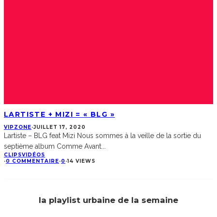
LARTISTE + MIZI = « BLG »
VIPZONE
·
JUILLET 17, 2020
Lartiste – BLG feat Mizi Nous sommes à la veille de la sortie du
septième album Comme Avant
...
CLIPS
VIDÉOS
·
0 COMMENTAIRE
·
0
·
14 VIEWS
la playlist urbaine de la semaine