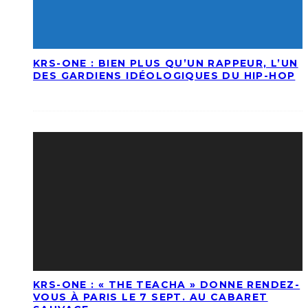
KRS-ONE : BIEN PLUS QU’UN RAPPEUR, L’UN
DES GARDIENS IDÉOLOGIQUES DU HIP-HOP
KRS-ONE : « THE TEACHA » DONNE RENDEZ-
VOUS À PARIS LE 7 SEPT. AU CABARET