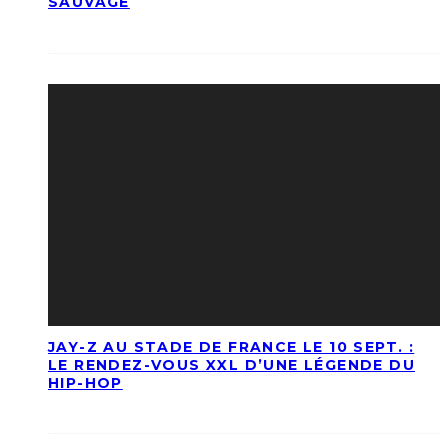
SAUVAGE
JAY-Z AU STADE DE FRANCE LE 10 SEPT. :
LE RENDEZ-VOUS XXL D’UNE LÉGENDE DU
HIP-HOP